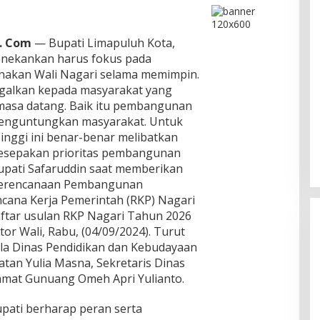
. Com
— Bupati Limapuluh Kota,
enekankan harus fokus pada
anakan Wali Nagari selama memimpin.
ggalkan kepada masyarakat yang
 masa datang. Baik itu pembangunan
menguntungkan masyarakat. Untuk
inggi ini benar-benar melibatkan
kesepakan prioritas pembangunan
Bupati Safaruddin saat memberikan
erencanaan Pembangunan
ana Kerja Pemerintah (RKP) Nagari
ftar usulan RKP Nagari Tahun 2026
tor Wali, Rabu, (04/09/2024). Turut
la Dinas Pendidikan dan Kebudayaan
atan Yulia Masna, Sekretaris Dinas
amat Gunuang Omeh Apri Yulianto.
upati berharap peran serta