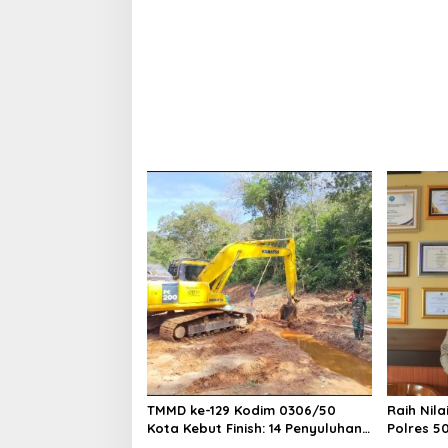
s
TMMD ke-129 Kodim 0306/50
Raih Nila
Kota Kebut Finish: 14 Penyuluhan
Polres 5
Tuntas, Sasaran Fisik Tembus
Pengharg