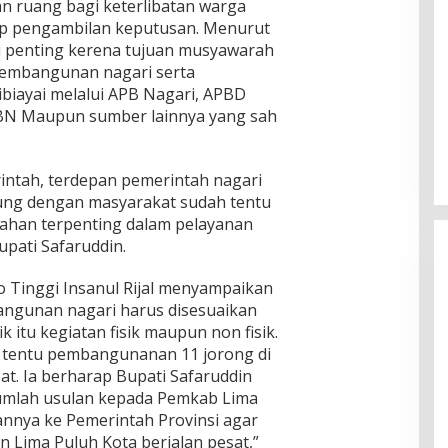
 ruang bagi keterlibatan warga
iap pengambilan keputusan. Menurut
di penting kerena tujuan musyawarah
pembangunan nagari serta
biayai melalui APB Nagari, APBD
Presiden : RUU Perampasan Aset
BN Maupun sumber lainnya yang sah
tergantung DPR
Di Politik
|
30/06/2023
intah, terdepan pemerintah nagari
ung dengan masyarakat sudah tentu
ahan terpenting dalam pelayanan
pati Safaruddin.
o Tinggi Insanul Rijal menyampaikan
gunan nagari harus disesuaikan
 itu kegiatan fisik maupun non fisik.
, tentu pembangunanan 11 jorong di
at. Ia berharap Bupati Safaruddin
umlah usulan kepada Pemkab Lima
nya ke Pemerintah Provinsi agar
Lima Puluh Kota berjalan pesat,”