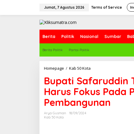
L
e
Jumat, 7 Agustus 2026
Terms of Service
In
w
a
t
i
k
Berita
Politik
Nasional
Sumbar
Ba
e
k
Berita Politik
Partai Politik
o
n
t
e
Homepage
/
Kab 50 Kota
B
n
u
Bupati Safaruddin 
p
a
Harus Fokus Pada P
t
i
Pembangunan
S
a
f
Arya Gusman
18/09/2024
a
Kab 50 Kota
r
u
d