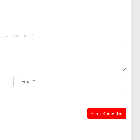
026
Penyuluhan di Sarilamak
ng wajib ditandai
*