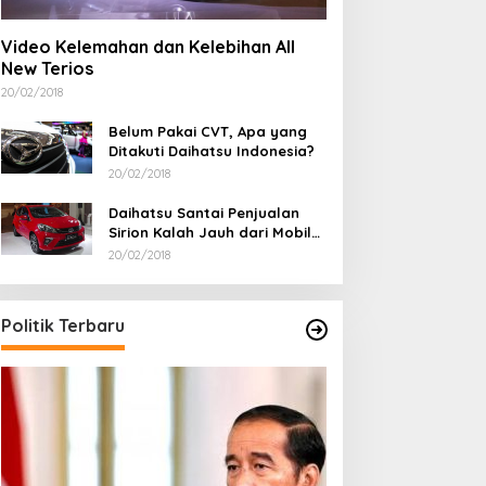
Video Kelemahan dan Kelebihan All
New Terios
20/02/2018
Belum Pakai CVT, Apa yang
Ditakuti Daihatsu Indonesia?
20/02/2018
Daihatsu Santai Penjualan
Sirion Kalah Jauh dari Mobil
LCGC
20/02/2018
Politik Terbaru
Ini Dia Hubungan
dengan Gerindra