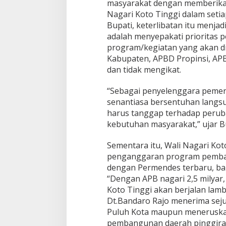
masyarakat dengan memberikan
s
Nagari Koto Tinggi dalam set
F
Bupati, keterlibatan itu menja
o
adalah menyepakati prioritas 
k
u
program/kegiatan yang akan di
s
Kabupaten, APBD Propinsi, AP
P
dan tidak mengikat.
a
d
“Sebagai penyelenggara pemer
a
P
senantiasa bersentuhan langs
r
harus tanggap terhadap perub
o
kebutuhan masyarakat,” ujar Bu
g
r
Sementara itu, Wali Nagari Kot
a
m
penganggaran program pemban
P
dengan Permendes terbaru, baik
r
“Dengan APB nagari 2,5 milyar
i
Koto Tinggi akan berjalan lamb
o
r
Dt.Bandaro Rajo menerima sej
i
Puluh Kota maupun meneruskan
t
pembangunan daerah pinggiran 