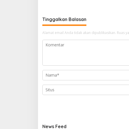
86%
Awards 2
Tinggalkan Balasan
Alamat email Anda tidak akan dipublikasikan.
Ruas ya
News Feed