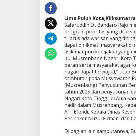
d
i
n
Lima Puluh Kota,Kliksumatra
T
Safaruddin Dt Bandaro Rajo m
e
program prioritas yang dilaks
k
a
“Harus ada warisan yang ditin
n
dapat dinikmati masyarakat di
k
fisik maupun kebijakan yang 
a
itu, Musrenbang Nagari Koto T
n
peran serta masyarakat agar 
W
a
nagari dapat terwujud,” ucap 
l
sambutan pada Musyawarah P
i
(Musrenbang) Penyusunan Renc
N
tahun 2025 dan penyusunan da
a
g
Nagari Koto Tinggi, di Aula Kan
a
hadir dalam Musrenbang, Kepa
r
Afri Efendi, Kepala Dinas Keseh
i
Perinaker Nuzul Firman, dan C
H
a
r
Di bagian lain sambutannya, B
u