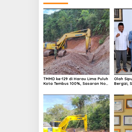
TMMD ke-129 di Harau Lima Puluh
Olah Sip
Kota Tembus 100%, Sasaran Non
Bergizi,
Fisik dan Ketahanan Pangan
Siap Ha
Tuntas
FIKSI