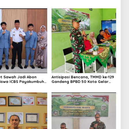
ut Sawah Jadi Abon
Antisipasi Bencana, TMMD ke-129
 Siswa ICBS Payakumbuh
Gandeng BPBD 50 Kota Gelar
rumkan Nama Daerah di
Penyuluhan di Buluh Kasok