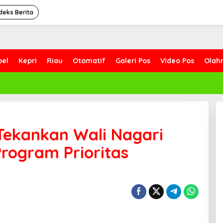
deks Berita
bel
Kepri
Riau
Otomatif
Galeri Pos
Video Pos
Olah
Tekankan Wali Nagari
rogram Prioritas