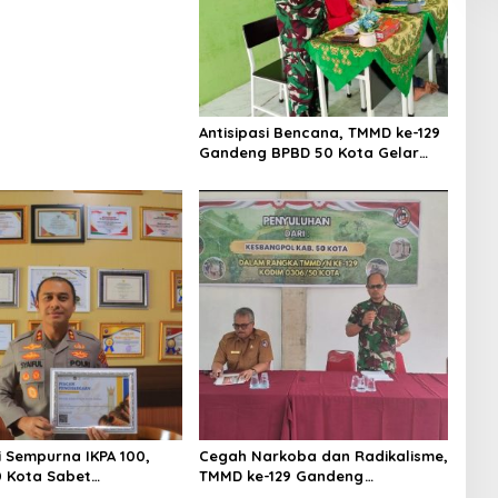
Antisipasi Bencana, TMMD ke-129
Gandeng BPBD 50 Kota Gelar
Penyuluhan di Buluh Kasok
i Sempurna IKPA 100,
Cegah Narkoba dan Radikalisme,
0 Kota Sabet
TMMD ke-129 Gandeng
aan KPPN Bukittinggi
Kesbangpol 50 Kota Gelar