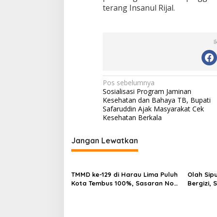
a
terang Insanul Rijal.
s
P
e
m
I
b
a
n
g
u
N
Pos sebelumnya
n
Sosialisasi Program Jaminan
a
a
Kesehatan dan Bahaya TB, Bupati
n
v
Safaruddin Ajak Masyarakat Cek
Kesehatan Berkala
i
g
Jangan Lewatkan
a
s
TMMD ke-129 di Harau Lima Puluh
Olah Sip
i
Kota Tembus 100%, Sasaran Non
Bergizi,
p
Fisik dan Ketahanan Pangan
Siap Ha
Tuntas
FIKSI
o