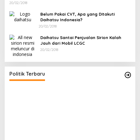
20/02/2018
Belum Pakai CVT, Apa yang Ditakuti
Daihatsu Indonesia?
20/02/2018
Daihatsu Santai Penjualan Sirion Kalah
Jauh dari Mobil LCGC
20/02/2018
g
Puan Maharani : Berantas Sindikat Mafia
Pupuk Bersubsidi!.
Di Politik
|
28/01/2022
Politik Terbaru
I
G