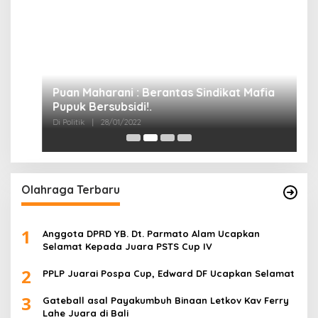
Di 
Olahraga Terbaru
1
Anggota DPRD YB. Dt. Parmato Alam Ucapkan
Selamat Kepada Juara PSTS Cup IV
2
PPLP Juarai Pospa Cup, Edward DF Ucapkan Selamat
3
Gateball asal Payakumbuh Binaan Letkov Kav Ferry
Lahe Juara di Bali
4
Saat Bepe Kehilangan Medali Juara Piala Presiden
5
Jersey Persija Laku Keras Usai Juara Piala Presiden