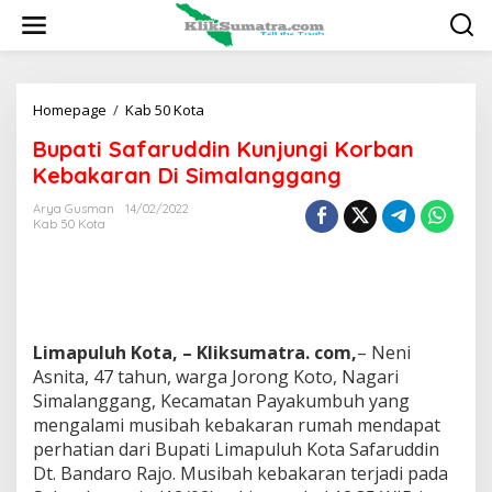
L
e
w
a
t
i
Homepage
/
Kab 50 Kota
B
k
u
Bupati Safaruddin Kunjungi Korban
e
p
k
a
Kebakaran Di Simalanggang
o
t
n
i
Arya Gusman
14/02/2022
t
Kab 50 Kota
S
e
a
n
f
a
r
u
d
Limapuluh Kota, – Kliksumatra. com,
– Neni
d
Asnita, 47 tahun, warga Jorong Koto, Nagari
i
Simalanggang, Kecamatan Payakumbuh yang
n
mengalami musibah kebakaran rumah mendapat
K
u
perhatian dari Bupati Limapuluh Kota Safaruddin
n
Dt. Bandaro Rajo. Musibah kebakaran terjadi pada
j