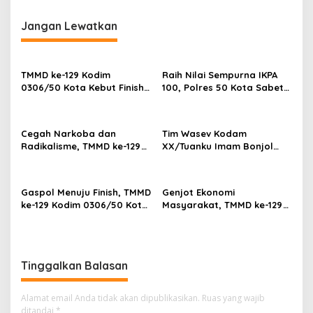
i
g
Jangan Lewatkan
a
s
TMMD ke-129 Kodim
Raih Nilai Sempurna IKPA
i
0306/50 Kota Kebut Finish:
100, Polres 50 Kota Sabet
p
14 Penyuluhan Tuntas,
Penghargaan KPPN
Sasaran Fisik Tembus 86%
Bukittinggi Awards 2026
o
Cegah Narkoba dan
Tim Wasev Kodam
s
Radikalisme, TMMD ke-129
XX/Tuanku Imam Bonjol
Gandeng Kesbangpol 50
Evaluasi TMMD ke-129,
Kota Gelar Penyuluhan di
Progres Buluh Kasok Dinilai
Sarilamak
Sesuai Target
Gaspol Menuju Finish, TMMD
Genjot Ekonomi
ke-129 Kodim 0306/50 Kota
Masyarakat, TMMD ke-129
Kebut Jalan dan RTLH di
Kodim 0306/50 Kota
Buluh Kasok
Gandeng DP3AP2KB Gelar
Bimtek PEP untuk
Perempuan di Limapuluh
Tinggalkan Balasan
Kota
Alamat email Anda tidak akan dipublikasikan.
Ruas yang wajib
ditandai
*