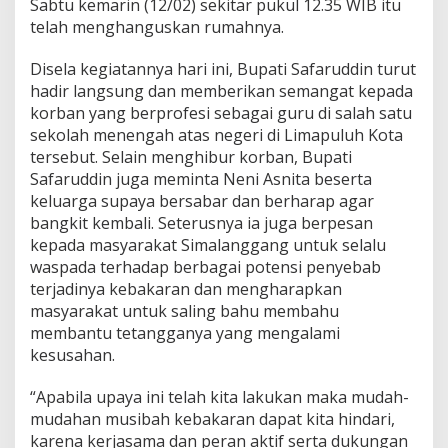
Sabtu kemarin (12/02) sekitar pukul 12.35 WIB itu
u
telah menghanguskan rumahnya.
n
g
i
Disela kegiatannya hari ini, Bupati Safaruddin turut
K
hadir langsung dan memberikan semangat kepada
o
korban yang berprofesi sebagai guru di salah satu
r
sekolah menengah atas negeri di Limapuluh Kota
b
tersebut. Selain menghibur korban, Bupati
a
n
Safaruddin juga meminta Neni Asnita beserta
K
keluarga supaya bersabar dan berharap agar
e
bangkit kembali. Seterusnya ia juga berpesan
b
kepada masyarakat Simalanggang untuk selalu
a
k
waspada terhadap berbagai potensi penyebab
a
terjadinya kebakaran dan mengharapkan
r
masyarakat untuk saling bahu membahu
a
membantu tetangganya yang mengalami
n
kesusahan.
D
i
S
“Apabila upaya ini telah kita lakukan maka mudah-
i
mudahan musibah kebakaran dapat kita hindari,
m
karena kerjasama dan peran aktif serta dukungan
a