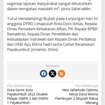
segenap lapisan masyarakat sangat dibutuhkan
l
a
dalam mengatasi masalah ini”, pinta Safaruddin.
n
g
Turut mendampingi Bupati pada kunjungan hari ini
g
anggota DPRD Limapuluh Kota Doni Ikhlas, Kepala
a
Dinas Pemadam Kebakaran Alfian, Plt. Kepala BPBD
n
g
Ramadinol, Kepala Dinas Pendidikan dan
Kebudayaan Indrawati dan Kepala Dinas Perdakop
dan UKM Ayu Mitria Fadri serta Camat Kecamatan
Payakumbuh Jonianto. (Hms)
Ikuti Kami
N
Pos sebelumnya
Pos berikutnya
Duta Genre Kota
Nevi Safarrudin Optimis
a
Payakumbuh 2022 Disabet
Ketua Dasa Wisma
v
Pelajar SMAN 2 dan SMAN
Flamboyan 2 Situjuah Batua
1 Payakumbuh
Menang