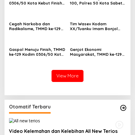
0306/50 Kota Kebut Finish:
100, Polres 50 Kota Sabet
14 Penyuluhan Tuntas,
Penghargaan KPPN
Sasaran Fisik Tembus 86%
Bukittinggi Awards 2026
Cegah Narkoba dan
Tim Wasev Kodam
Radikalisme, TMMD ke-129
XX/Tuanku Imam Bonjol
Gandeng Kesbangpol 50
Evaluasi TMMD ke-129,
Kota Gelar Penyuluhan di
Progres Buluh Kasok Dinilai
Sarilamak
Sesuai Target
Gaspol Menuju Finish, TMMD
Genjot Ekonomi
ke-129 Kodim 0306/50 Kota
Masyarakat, TMMD ke-129
Kebut Jalan dan RTLH di
Kodim 0306/50 Kota
Buluh Kasok
Gandeng DP3AP2KB Gelar
Bimtek PEP untuk
Perempuan di Limapuluh
View More
Kota
Otomatif Terbaru
Video Kelemahan dan Kelebihan All New Terios