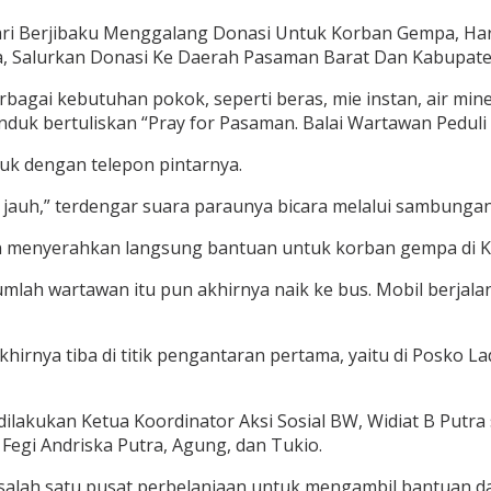
ri Berjibaku Menggalang Donasi Untuk Korban Gempa, Hari
a, Salurkan Donasi Ke Daerah Pasaman Barat Dan Kabupat
rbagai kebutuhan pokok, seperti beras, mie instan, air mine
anduk bertuliskan “Pray for Pasaman. Balai Wartawan Pedu
buk dengan telepon pintarnya.
jalan jauh,” terdengar suara paraunya bicara melalui sambun
akan menyerahkan langsung bantuan untuk korban gempa di
umlah wartawan itu pun akhirnya naik ke bus. Mobil berja
irnya tiba di titik pengantaran pertama, yaitu di Posko 
lakukan Ketua Koordinator Aksi Sosial BW, Widiat B Putra s
n, Fegi Andriska Putra, Agung, dan Tukio.
salah satu pusat perbelanjaan untuk mengambil bantuan dar