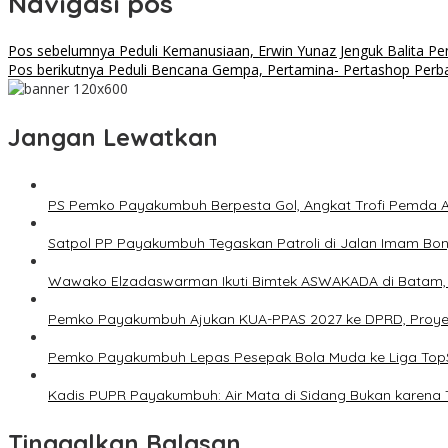
Navigasi pos
Pos sebelumnya
Peduli Kemanusiaan, Erwin Yunaz Jenguk Balita Pe
Pos berikutnya
Peduli Bencana Gempa, Pertamina- Pertashop Perb
Jangan Lewatkan
PS Pemko Payakumbuh Berpesta Gol, Angkat Trofi Pemda 
Satpol PP Payakumbuh Tegaskan Patroli di Jalan Imam Bonjo
Wawako Elzadaswarman Ikuti Bimtek ASWAKADA di Batam, Pe
Pemko Payakumbuh Ajukan KUA-PPAS 2027 ke DPRD, Proyeksi
Pemko Payakumbuh Lepas Pesepak Bola Muda ke Liga TopS
Kadis PUPR Payakumbuh: Air Mata di Sidang Bukan karena 
Tinggalkan Balasan