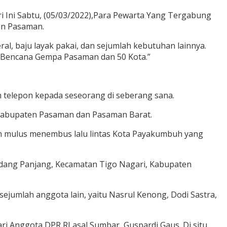
 Ini Sabtu, (05/03/2022),Para Pewarta Yang Tergabung
en Pasaman.
ral, baju layak pakai, dan sejumlah kebutuhan lainnya.
li Bencana Gempa Pasaman dan 50 Kota.”
gan telepon kepada seseorang di seberang sana.
 Kabupaten Pasaman dan Pasaman Barat.
lan mulus menembus lalu lintas Kota Payakumbuh yang
Ladang Panjang, Kecamatan Tigo Nagari, Kabupaten
ejumlah anggota lain, yaitu Nasrul Kenong, Dodi Sastra,
i Anggota DPR RI asal Sumbar, Guspardi Gaus. Di situ,