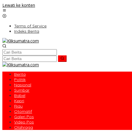
Lewati ke konten
Terms of Service
Indeks Berita
Berita
Politik
Nasional
Sumbar
Babel
Kepri
Riau
Otomatif
Galeri Pos
Video Pos
Olahraga