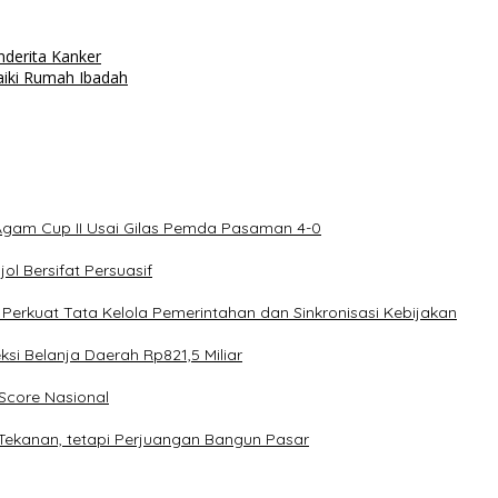
nderita Kanker
aiki Rumah Ibadah
Agam Cup II Usai Gilas Pemda Pasaman 4-0
l Bersifat Persuasif
rkuat Tata Kelola Pemerintahan dan Sinkronisasi Kebijakan
 Belanja Daerah Rp821,5 Miliar
core Nasional
Tekanan, tetapi Perjuangan Bangun Pasar