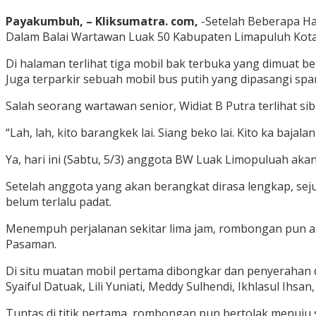
Payakumbuh, – Kliksumatra. com,
-Setelah Beberapa Ha
Dalam Balai Wartawan Luak 50 Kabupaten Limapuluh Kot
Di halaman terlihat tiga mobil bak terbuka yang dimuat be
Juga terparkir sebuah mobil bus putih yang dipasangi sp
Salah seorang wartawan senior, Widiat B Putra terlihat si
“Lah, lah, kito barangkek lai. Siang beko lai. Kito ka ba
Ya, hari ini (Sabtu, 5/3) anggota BW Luak Limopuluah 
Setelah anggota yang akan berangkat dirasa lengkap, sej
belum terlalu padat.
Menempuh perjalanan sekitar lima jam, rombongan pun akh
Pasaman.
Di situ muatan mobil pertama dibongkar dan penyerahan di
Syaiful Datuak, Lili Yuniati, Meddy Sulhendi, Ikhlasul Ihsa
Tuntas di titik pertama, rombongan pun bertolak menuju 