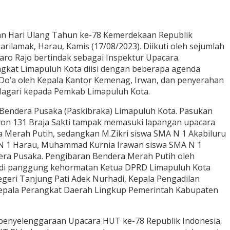
an Hari Ulang Tahun ke-78 Kemerdekaan Republik
ilamak, Harau, Kamis (17/08/2023). Diikuti oleh sejumlah
aro Rajo bertindak sebagai Inspektur Upacara.
ingkat Limapuluh Kota diisi dengan beberapa agenda
Do’a oleh Kepala Kantor Kemenag, Irwan, dan penyerahan
 Nagari kepada Pemkab Limapuluh Kota.
 Bendera Pusaka (Paskibraka) Limapuluh Kota. Pasukan
lyon 131 Braja Sakti tampak memasuki lapangan upacara
a Merah Putih, sedangkan M.Zikri siswa SMA N 1 Akabiluru
 N 1 Harau, Muhammad Kurnia Irawan siswa SMA N 1
ra Pusaka. Pengibaran Bendera Merah Putih oleh
in di panggung kehormatan Ketua DPRD Limapuluh Kota
egeri Tanjung Pati Adek Nurhadi, Kepala Pengadilan
an Kepala Perangkat Daerah Lingkup Pemerintah Kabupaten
 penyelenggaraan Upacara HUT ke-78 Republik Indonesia.