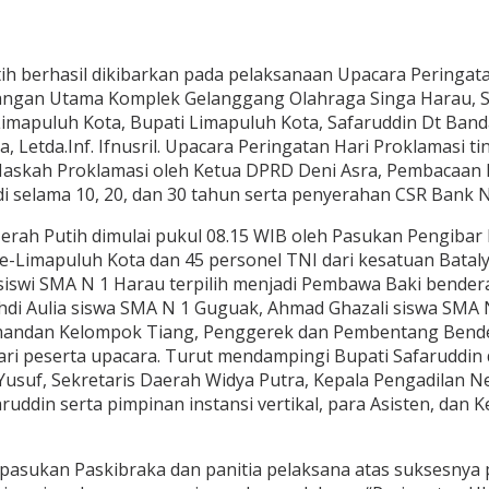
h berhasil dikibarkan pada pelaksanaan Upacara Peringat
angan Utama Komplek Gelanggang Olahraga Singa Harau, Sar
 Limapuluh Kota, Bupati Limapuluh Kota, Safaruddin Dt Band
Letda.Inf. Ifnusril. Upacara Peringatan Hari Proklamasi t
askah Proklamasi oleh Ketua DPRD Deni Asra, Pembacaan 
i selama 10, 20, dan 30 tahun serta penyerahan CSR Bank
rah Putih dimulai pukul 08.15 WIB oleh Pasukan Pengibar
se-Limapuluh Kota dan 45 personel TNI dari kesatuan Bata
i siswi SMA N 1 Harau terpilih menjadi Pembawa Baki bender
hdi Aulia siswa SMA N 1 Guguak, Ahmad Ghazali siswa SMA
mandan Kelompok Tiang, Penggerek dan Pembentang Bende
dari peserta upacara. Turut mendampingi Bupati Safarudd
Yusuf, Sekretaris Daerah Widya Putra, Kepala Pengadilan N
aruddin serta pimpinan instansi vertikal, para Asisten, d
 pasukan Paskibraka dan panitia pelaksana atas suksesnya