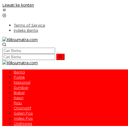
Lewati ke konten
Terms of Service
Indeks Berita
Berita
Politik
Nasional
Sumbar
Babel
Kepri
Riau
Otomatif
Galeri Pos
Video Pos
Olahraga