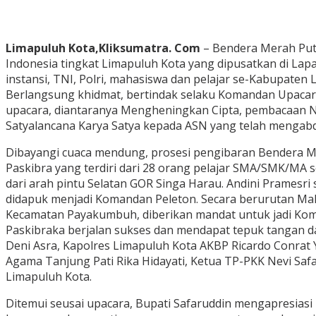
Limapuluh Kota,Kliksumatra. Com
– Bendera Merah Puti
Indonesia tingkat Limapuluh Kota yang dipusatkan di Lap
instansi, TNI, Polri, mahasiswa dan pelajar se-Kabupaten
Berlangsung khidmat, bertindak selaku Komandan Upacara, 
upacara, diantaranya Mengheningkan Cipta, pembacaan N
Satyalancana Karya Satya kepada ASN yang telah mengabd
Dibayangi cuaca mendung, prosesi pengibaran Bendera Me
Paskibra yang terdiri dari 28 orang pelajar SMA/SMK/MA 
dari arah pintu Selatan GOR Singa Harau. Andini Pramesr
didapuk menjadi Komandan Peleton. Secara berurutan Ma
Kecamatan Payakumbuh, diberikan mandat untuk jadi Ko
Paskibraka berjalan sukses dan mendapat tepuk tangan 
Deni Asra, Kapolres Limapuluh Kota AKBP Ricardo Conrat 
Agama Tanjung Pati Rika Hidayati, Ketua TP-PKK Nevi Saf
Limapuluh Kota.
Ditemui seusai upacara, Bupati Safaruddin mengapresiasi