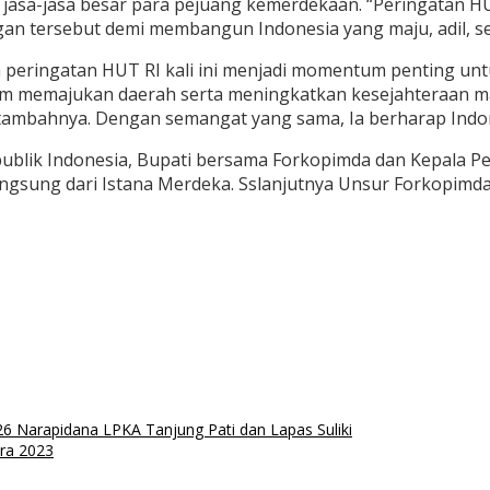
jasa-jasa besar para pejuang kemerdekaan. “Peringatan 
n tersebut demi membangun Indonesia yang maju, adil, sej
peringatan HUT RI kali ini menjadi momentum penting unt
am memajukan daerah serta meningkatkan kesejahteraan ma
 tambahnya. Dengan semangat yang sama, Ia berharap Indon
lik Indonesia, Bupati bersama Forkopimda dan Kepala Pera
angsung dari Istana Merdeka. Sslanjutnya Unsur Forkopimd
6 Narapidana LPKA Tanjung Pati dan Lapas Suliki
ra 2023