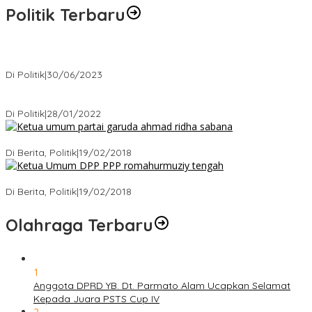
Politik Terbaru
Presiden : RUU Perampasan Aset tergantung DPR
Di Politik
|
30/06/2023
Puan Maharani : Berantas Sindikat Mafia Pupuk Bersubsidi!.
Di Politik
|
28/01/2022
Ini Dia Hubungan Partai Garuda dengan Gerindra
Di Berita, Politik
|
19/02/2018
Strategi PPP Menangkan Duet Ganjar dan Gus Yasin
Di Berita, Politik
|
19/02/2018
Olahraga Terbaru
1
Anggota DPRD YB. Dt. Parmato Alam Ucapkan Selamat
Kepada Juara PSTS Cup IV
2