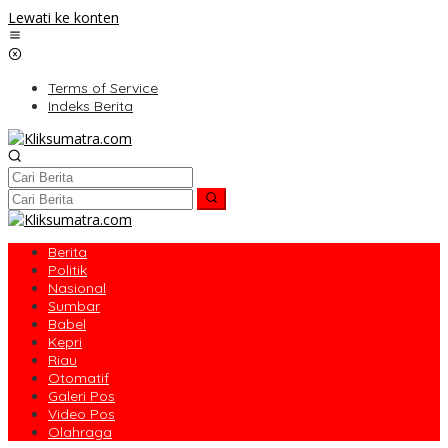
Lewati ke konten
Terms of Service
Indeks Berita
Berita
Politik
Nasional
Sumbar
Babel
Kepri
Riau
Otomatif
Galeri Pos
Video Pos
Olahraga