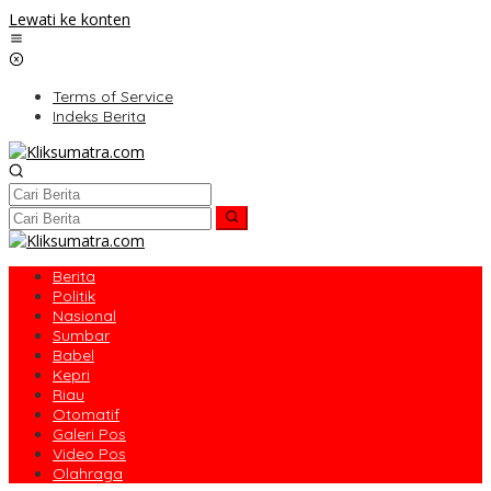
Lewati ke konten
Terms of Service
Indeks Berita
Berita
Politik
Nasional
Sumbar
Babel
Kepri
Riau
Otomatif
Galeri Pos
Video Pos
Olahraga