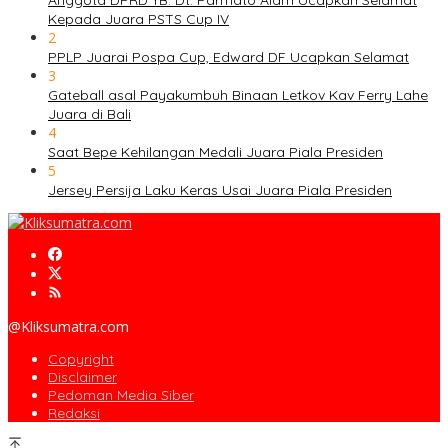
Anggota DPRD YB. Dt. Parmato Alam Ucapkan Selamat
Kepada Juara PSTS Cup IV
2
PPLP Juarai Pospa Cup, Edward DF Ucapkan Selamat
3
Gateball asal Payakumbuh Binaan Letkov Kav Ferry Lahe
Juara di Bali
4
Saat Bepe Kehilangan Medali Juara Piala Presiden
5
Jersey Persija Laku Keras Usai Juara Piala Presiden
@Kliksumatra.com
Copyright
Disclaimer
Pedoman Media Siber
Redaksi