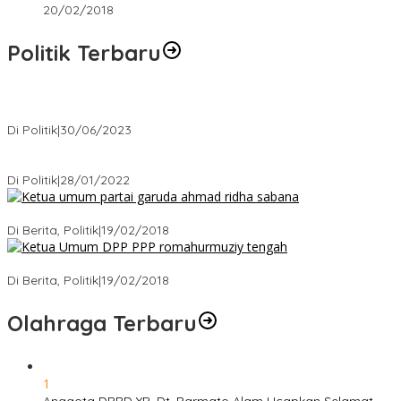
20/02/2018
Politik Terbaru
Presiden : RUU Perampasan Aset tergantung DPR
Di Politik
|
30/06/2023
Puan Maharani : Berantas Sindikat Mafia Pupuk Bersubsidi!.
Di Politik
|
28/01/2022
Ini Dia Hubungan Partai Garuda dengan Gerindra
Di Berita, Politik
|
19/02/2018
Strategi PPP Menangkan Duet Ganjar dan Gus Yasin
Di Berita, Politik
|
19/02/2018
Olahraga Terbaru
1