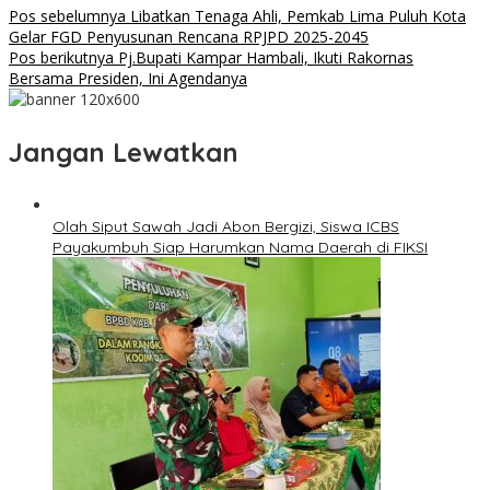
Pos sebelumnya
Libatkan Tenaga Ahli, Pemkab Lima Puluh Kota
Gelar FGD Penyusunan Rencana RPJPD 2025-2045
Pos berikutnya
Pj.Bupati Kampar Hambali, Ikuti Rakornas
Bersama Presiden, Ini Agendanya
Jangan Lewatkan
Olah Siput Sawah Jadi Abon Bergizi, Siswa ICBS
Payakumbuh Siap Harumkan Nama Daerah di FIKSI