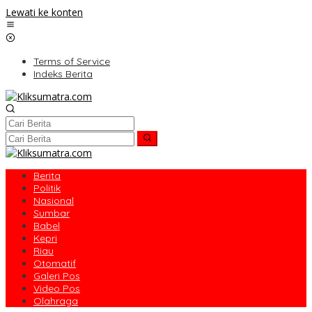
Lewati ke konten
Terms of Service
Indeks Berita
Berita
Politik
Nasional
Sumbar
Babel
Kepri
Riau
Otomatif
Galeri Pos
Video Pos
Olahraga